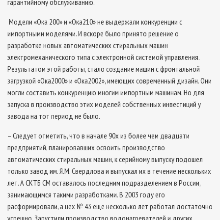
гарантийному обслуживанию.
Модели «Ока ­200» и «Ока­210» не выдержали конкуренции с
импортными моделями. И вскоре было принято решение о
разработке новых автоматических стиральных машин
электромеханического типа с электронной системой управления.
Результатом этой работы, стало создание машин с фронтальной
загрузкой «Ока­2000» и «Ока­2002», имеющих современный дизайн. Они
могли составить конкуренцию многим импортным машинам. Но для
запуска в производство этих моделей собственных инвестиций у
завода на тот период не было.
– Следует отметить, что в начале 90­х из более чем двадцати
предприятий, планировавших освоить производство
автоматических стиральных машин, к серийному выпуску подошел
только завод им. Я.М. Свердлова и выпускал их в течение нескольких
лет. А СКТБ СМ оставалось последним подразделением в России,
занимающимся такими разработками. В 2003 году его
расформировали, а цех № 43 еще несколько лет работал достаточно
успешно. Запустили производство водонагревателей и других