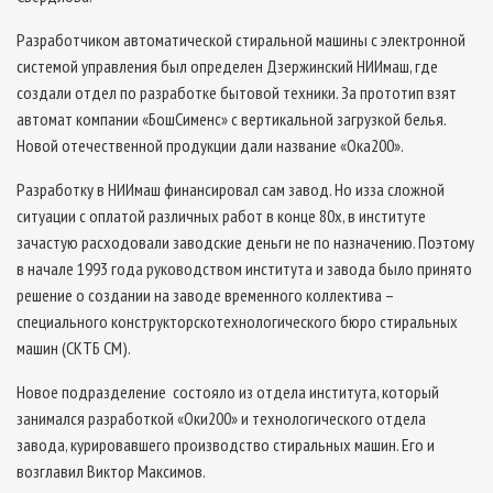
Разработчиком автоматической стиральной машины с электронной
системой управления был определен Дзержинский НИИмаш, где
создали отдел по разработке бытовой техники. За прототип взят
автомат компании «Бош­Сименс» с вертикальной загрузкой белья.
Новой отечественной продукции дали название «Ока­200».
Разработку в НИИмаш финансировал сам завод. Но из­за сложной
ситуации с оплатой различных работ в конце 80­х, в институте
зачастую расходовали заводские деньги не по назначению. Поэтому
в начале 1993 года руководством института и завода было принято
решение о создании на заводе временного коллектива –
специального конструкторско­технологического бюро стиральных
машин (СКТБ СМ).
Новое подразделение состояло из отдела института, который
занимался разработкой «Оки­200» и технологического отдела
завода, курировавшего производство стиральных машин. Его и
возглавил Виктор Максимов.