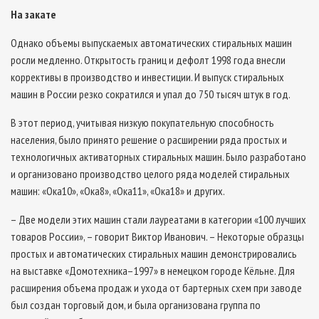
На закате
Однако объемы выпускаемых автоматических стиральных машин
росли медленно. Открытость границ и дефолт 1998 года внесли
коррективы в производство и инвестиции. И выпуск стиральных
машин в России резко сократился и упал до 750 тысяч штук в год.
В этот период, учитывая низкую покупательную способность
населения, было принято решение о расширении ряда простых и
технологичных активаторных стиральных машин. Было разработано
и организовано производство целого ряда моделей стиральных
машин: «Ока­10», «Ока­8», «Ока­11», «Ока­18» и других.
– Две модели этих машин стали лауреатами в категории «100 лучших
товаров России», – говорит Виктор Иванович. – Некоторые образцы
простых и автоматических стиральных машин демонстрировались
на выставке «Домотехника–1997» в немецком городе Кёльне. Для
расширения объема продаж и ухода от бартерных схем при заводе
был создан торговый дом, и была организована группа по