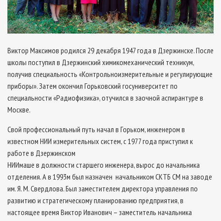
Виктор Максимов родился 29 декабря 1947 года в Дзержинске. После
школы поступил в Дзержинский химико­механический техникум,
получив специальность «Контрольно­измерительные и регулирующие
приборы». Затем окончил Горьковский госуниверситет по
специальности «Радиофизика», отучился в заочной аспирантуре в
Москве.
Свой профессиональный путь начал в Горьком, инженером в
известном НИИ измерительных систем, с 1977 года приступил к
работе в Дзержинском
НИИмаше в должности старшего инженера, вырос до начальника
отделения. А в 1993­м был назначен начальником СКТБ СМ на заводе
им. Я. М. Свердлова. Был заместителем директора управления по
развитию и стратегическому планированию предприятия, в
настоящее время Виктор Иванович – заместитель начальника