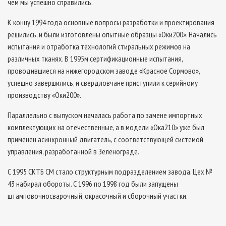
чем мы успешно справились.
К концу 1994 года основные вопросы разработки и проектирования
решились, и были изготовлены опытные образцы «Оки­200». Начались
испытания и отработка технологий стиральных режимов на
различных тканях. В 1995­м сертификационные испытания,
проводившиеся на нижегородском заводе «Красное Сормово»,
успешно завершились, и свердловчане приступили к серийному
производству «Оки­200».
Параллельно с выпуском началась работа по замене импортных
комплектующих на отечественные, а в модели «Ока­210» уже был
применен асинхронный двигатель, с соответствующей системой
управления, разработанной в Зеленограде.
С 1995 СКТБ СМ стало структурным подразделением завода. Цех №
43 набирал обороты. С 1996 по 1998 год были запущены
штамповочно­сварочный, окрасочный и сборочный участки.