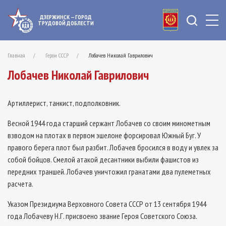
ДЗЕРЖИНСК — ГОРОД
ТРУДОВОЙ ДОБЛЕСТИ
Главная
Герои СССР
Лобачев Николай Гаврилович
Лобачев Николай Гаврилович
Артиллерист, танкист, подполковник.
Весной 1944 года старший сержант Лобачев со своим минометным
взводом на плотах в первом эшелоне форсировал Южный Буг. У
правого берега плот был разбит. Лобачев бросился в воду и увлек за
собой бойцов. Смелой атакой десантники выбили фашистов из
передних траншей. Лобачев уничтожил гранатами два пулеметных
расчета.
Указом Президиума Верховного Совета СССР от 13 сентября 1944
года Лобачеву Н.Г. присвоено звание Героя Советского Союза.