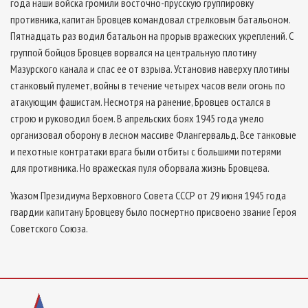
года наши войска громили восточно-прусскую группировку
противника, капитан Бровцев командовал стрелковым батальоном.
Пятнадцать раз водил батальон на прорыв вражеских укреплений. С
группой бойцов Бровцев ворвался на центральную плотину
Мазурского канала и спас ее от взрыва. Установив наверху плотины
станковый пулемет, войны в течение четырех часов вели огонь по
атакующим фашистам. Несмотря на ранение, Бровцев остался в
строю и руководил боем. В апрельских боях 1945 года умело
организовал оборону в лесном массиве Флангервальд. Все танковые
и пехотные контратаки врага были отбиты с большими потерями
для противника. Но вражеская пуля оборвала жизнь Бровцева.
Указом Президиума Верховного Совета СССР от 29 июня 1945 года
гвардии капитану Бровцеву было посмертно присвоено звание Героя
Советского Союза.